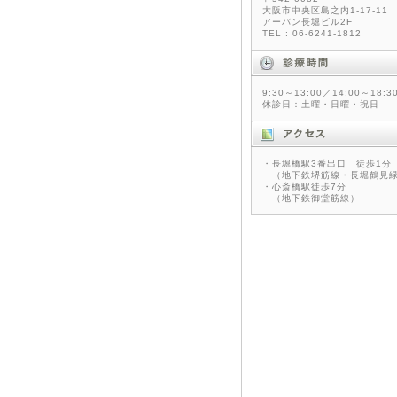
大阪市中央区島之内1-17-11
アーバン長堀ビル2F
TEL : 06-6241-1812
9:30～13:00／14:00～18:3
休診日：土曜・日曜・祝日
・長堀橋駅3番出口 徒歩1分
（地下鉄堺筋線・長堀鶴見緑
・心斎橋駅徒歩7分
（地下鉄御堂筋線）